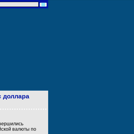
с доллара
авершились
йской валюты по