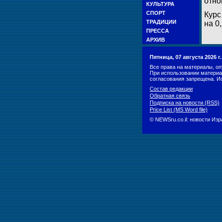
отно
КУЛЬТУРА
СПОРТ
Курс
ТРАДИЦИИ
на 0
ПРЕССА
АРХИВ
Пятница, 07 августа 2026 
Все права на материалы, оп
При использовании материа
согласования запрещена. И
Состав редакции
Обратная связь
Подписка на новости (RSS)
Price List (MS Word file)
© NEWSru.co.il: новости Из