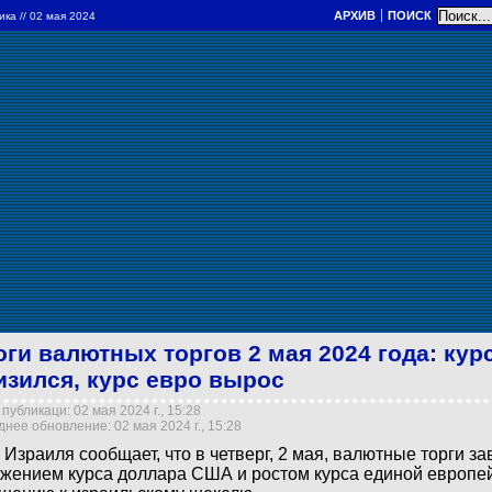
АРХИВ
ПОИСК
ика
// 02 мая 2024
оги валютных торгов 2 мая 2024 года: кур
изился, курс евро вырос
публикаци: 02 мая 2024 г., 15:28
нее обновление: 02 мая 2024 г., 15:28
 Израиля сообщает, что в четверг, 2 мая, валютные торги з
жением курса доллара США и ростом курса единой европе