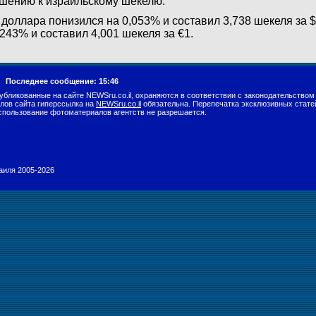
шению к израильскому шекелю.
 доллара понизился на 0,053% и составил 3,738 шекеля за $
,243% и составил 4,001 шекеля за €1.
г.
Последнее сообщение: 15:46
убликованные на сайте NEWSru.co.il, охраняются в соответствии с законодательством
лов сайта гиперссылка на
NEWSru.co.il
обязательна. Перепечатка эксклюзивных стате
спользование фотоматериалов агентств не разрешается.
раиля 2005-2026