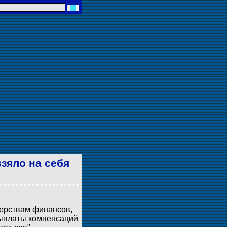
зяло на себя
терствам финансов,
выплаты компенсаций