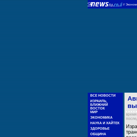
//
Эконом
ВСЕ НОВОСТИ
Ав
ИЗРАИЛЬ
вы
БЛИЖНИЙ
ВОСТОК
МИР
время 
ЭКОНОМИКА
послед
НАУКА И ХАЙТЕК
Изра
ЗДОРОВЬЕ
тран
ОБЩИНА