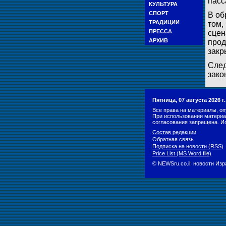
пасс
КУЛЬТУРА
СПОРТ
В об
ТРАДИЦИИ
том,
ПРЕССА
сцен
АРХИВ
прод
закр
След
зако
Пятница, 07 августа 2026 
Все права на материалы, оп
При использовании материа
согласования запрещена. И
Состав редакции
Обратная связь
Подписка на новости (RSS)
Price List (MS Word file)
© NEWSru.co.il: новости Из