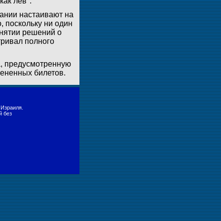
как лев".
ании настаивают на
, поскольку ни один
инятии решений о
тривал полного
та, предусмотренную
мененных билетов.
 Израиля.
й без