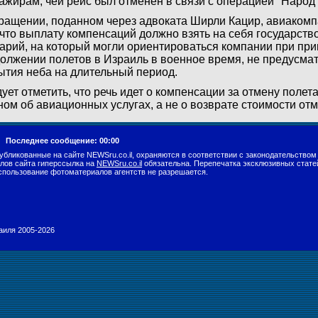
ажирам, чей рейс был отменен в связи с операцией "Народ 
ращении, поданном через адвоката Ширли Кацир, авиакомп
 что выплату компенсаций должно взять на себя государство
арий, на который могли ориентироваться компании при пр
олжении полетов в Израиль в военное время, не предусма
ытия неба на длительный период.
ует отметить, что речь идет о компенсации за отмену поле
ном об авиационных услугах, а не о возврате стоимости от
г.
Последнее сообщение: 00:00
убликованные на сайте NEWSru.co.il, охраняются в соответствии с законодательством
лов сайта гиперссылка на
NEWSru.co.il
обязательна. Перепечатка эксклюзивных стате
спользование фотоматериалов агентств не разрешается.
раиля 2005-2026