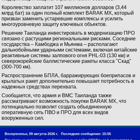
Королевство заплатит 107 миллионов долларов (3,44
млрд бат) за один полный комплект BARAK MX, который
призван заменить устаревшие комплексы и усилить
многоуровневую защиту ключевых объектов.
Решение Таиланда инвестировать в модернизацию ПРО
связано с растущими региональными рисками. Соседние
государства – Камбоджа и Мьянма – располагают
дальнобойными ударными системами, включая китайские
реактивные системы залпового огня PHL-03 (130 км) и
северокорейские баллистические ракеты класса "Скад"
(300-700 км).
Распространение БПЛА, барражирующих боеприпасов и
крылатых ракет дополнительно повышает потребность в
надежных средствах перехвата.
Сообщается, что армия и ВМС Таиланда также
рассматривают возможность покупки BARAK MX, что
потенциально позволит создать объединенную
оперативную сеть ПВО и ПРО для всех видов
вооруженных сил.
Воскресенье, 09 августа 2026 г.
Последнее сообщение: 15:55