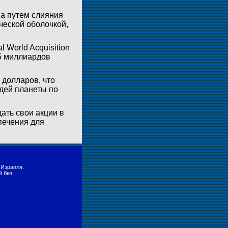
 а путем слияния
ческой оболочкой,
 World Acquisition
,5 миллиардов
 долларов, что
юдей планеты по
дать свои акции в
печения для
 Израиля.
й без