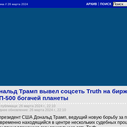
АРХИВ
ПОИСК
ика
// 26 марта 2024
нальд Трамп вывел соцсеть Truth на бирж
П-500 богачей планеты
публикаци: 26 марта 2024 г., 22:10
нее обновление: 26 марта 2024 г., 22:10
президент США Дональд Трамп, ведущий новую борьбу за п
временно находящийся в центре нескольких судебных проц