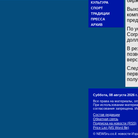
бирж
КУЛЬТУРА
СПОРТ
Выхо
ТРАДИЦИИ
комп
ПРЕССА
пред
АРХИВ
По у
Corp
долл
В ре
позв
верс
След
перв
полу
Суббота, 08 августа 2026 
Все права на материалы, оп
При использовании материа
согласования запрещена. И
Состав редакции
Обратная связь
Подписка на новости (RSS)
Price List (MS Word file)
© NEWSru.co.il: новости Из