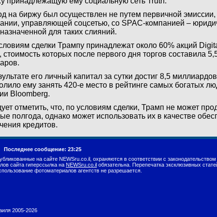
у принадлежащую ему социальную сеть Truth.
д на биржу был осуществлен не путем первичной эмиссии,
ании, управляющей соцсетью, со SPAC-компанией – юриди
назначенной для таких слияний.
словиям сделки Трампу принадлежат около 60% акций Digital
, стоимость которых после первого дня торгов составила 5
аров.
зультате его личный капитал за сутки достиг 8,5 миллиардов
олило ему занять 420-е место в рейтинге самых богатых л
ии Bloomberg.
ует отметить, что, по условиям сделки, Трамп не может про
ые полгода, однако может использовать их в качестве обес
чения кредитов.
г.
Последнее сообщение: 23:25
убликованные на сайте NEWSru.co.il, охраняются в соответствии с законодательством
лов сайта гиперссылка на
NEWSru.co.il
обязательна. Перепечатка эксклюзивных стате
спользование фотоматериалов агентств не разрешается.
раиля 2005-2026