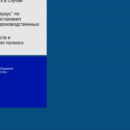
ь в случае
траус" по
остановил
 производственных
ств и
ет полного
 Израиля.
й без