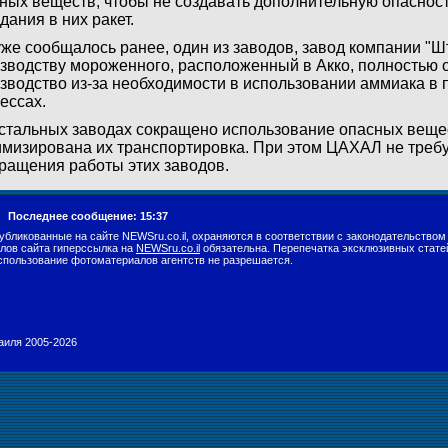
ных веществ, чтобы не создавать дополнительную опасност
дания в них ракет.
уже сообщалось ранее, один из заводов, завод компании "Ш
зводству мороженного, расположенный в Акко, полностью 
зводство из-за необходимости в использовании аммиака в
ессах.
стальных заводах сокращено использование опасных веще
мизирована их транспортировка. При этом ЦАХАЛ не требу
ращения работы этих заводов.
г.
Последнее сообщение: 15:37
убликованные на сайте NEWSru.co.il, охраняются в соответствии с законодательством
лов сайта гиперссылка на
NEWSru.co.il
обязательна. Перепечатка эксклюзивных стате
спользование фотоматериалов агентств не разрешается.
раиля 2005-2026