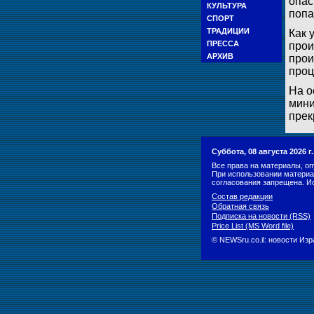
опас
КУЛЬТУРА
попа
СПОРТ
ТРАДИЦИИ
Как 
ПРЕССА
прои
АРХИВ
прои
проц
На о
мини
прек
Суббота, 08 августа 2026 
Все права на материалы, оп
При использовании материа
согласования запрещена. И
Состав редакции
Обратная связь
Подписка на новости (RSS)
Price List (MS Word file)
© NEWSru.co.il: новости Из