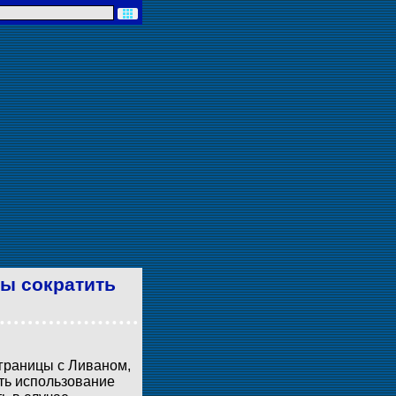
ны сократить
 границы с Ливаном,
ть использование