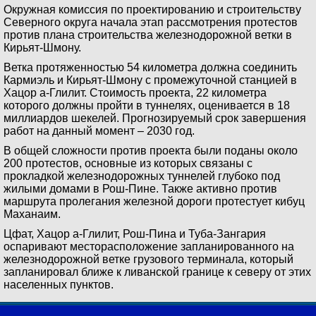
Окружная комиссия по проектированию и строительству
Северного округа начала этап рассмотрения протестов
против плана строительства железнодорожной ветки в
Кирьят-Шмону.
Ветка протяженностью 54 километра должна соединить
Кармиэль и Кирьят-Шмону с промежуточной станцией в
Хацор а-Глилит. Стоимость проекта, 22 километра
которого должны пройти в туннелях, оценивается в 18
миллиардов шекелей. Прогнозируемый срок завершения
работ на данный момент – 2030 год.
В общей сложности против проекта были поданы около
200 протестов, основные из которых связаны с
прокладкой железнодорожных туннелей глубоко под
жилыми домами в Рош-Пине. Также активно против
маршрута пролегания железной дороги протестует кибуц
Маханаим.
Цфат, Хацор а-Глилит, Рош-Пина и Туба-Зангария
оспаривают месторасположение запланированного на
железнодорожной ветке грузового терминала, который
запланировал ближе к ливанской границе к северу от этих
населенных пунктов.