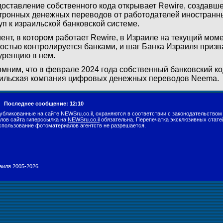
оставление собственного кода открывает Rewire, создавш
тронных денежных переводов от работодателей иностранн
уп к израильской банковской системе.
ент, в котором работает Rewire, в Израиле на текущий мом
остью контролируется банками, и шаг Банка Израиля призв
уренцию в нем.
мним, что в феврале 2024 года собственный банковский ко
ильская компания цифровых денежных переводов Neema.
г.
Последнее сообщение: 12:10
убликованные на сайте NEWSru.co.il, охраняются в соответствии с законодательством
лов сайта гиперссылка на
NEWSru.co.il
обязательна. Перепечатка эксклюзивных стате
спользование фотоматериалов агентств не разрешается.
раиля 2005-2026