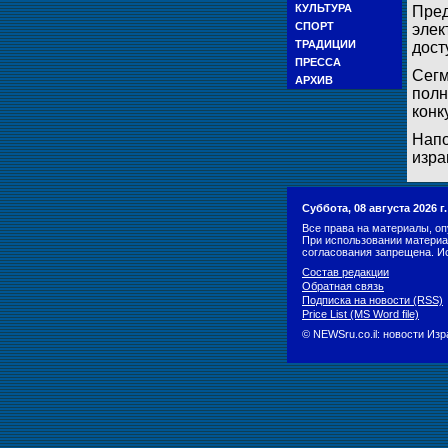
КУЛЬТУРА
Пред
СПОРТ
элек
ТРАДИЦИИ
дост
ПРЕССА
Сегм
АРХИВ
полн
конк
Напо
изра
Суббота, 08 августа 2026 
Все права на материалы, оп
При использовании материа
согласования запрещена. И
Состав редакции
Обратная связь
Подписка на новости (RSS)
Price List (MS Word file)
© NEWSru.co.il: новости Из