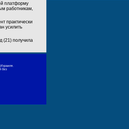
ей платформу
ым работникам,
ент практически
ан усилить
д (21) получила
 Израиля.
й без