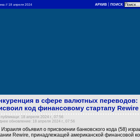
АРХИВ
ПОИСК
ика
// 18 апреля 2024
нкуренция в сфере валютных переводов:
исвоил код финансовому стартапу Rewire
публикаци: 18 апреля 2024 г., 07:56
нее обновление: 18 апреля 2024 г., 07:56
 Израиля объявил о присвоении банковского кода (58) изра
ании Rewire, принадлежащей американской финансовой ко