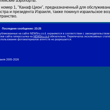
пейские аэропорты.
 номер 1, "Канаф Цион", предназначенный для обслуживан
стра и президента Израиля, также покинул израильское во
транство.
г.
Последнее сообщение: 23:25
убликованные на сайте NEWSru.co.il, охраняются в соответствии с законодательством
лов сайта гиперссылка на
NEWSru.co.il
обязательна. Перепечатка эксклюзивных стате
спользование фотоматериалов агентств не разрешается.
раиля 2005-2026