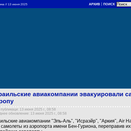
АРХИВ
ПОИСК
ика
// 13 июня 2025
раильские авиакомпании эвакуировали с
ропу
публикаци: 13 июня 2025 г., 08:58
нее обновление: 13 июня 2025 г., 08:58
ильские авиакомпании "Эль-Аль", "Исраэйр", "Аркия", Air H
 самолеты из аэропорта имени Бен-Гуриона, переправив их 