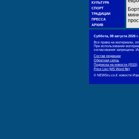
евро
КУЛЬТУРА
СПОРТ
Борт
ТРАДИЦИИ
мини
ПРЕССА
прос
АРХИВ
Суббота, 08 августа 2026 
Все права на материалы, оп
При использовании материа
согласования запрещена. И
Состав редакции
Обратная связь
Подписка на новости (RSS)
Price List (MS Word file)
© NEWSru.co.il: новости Из