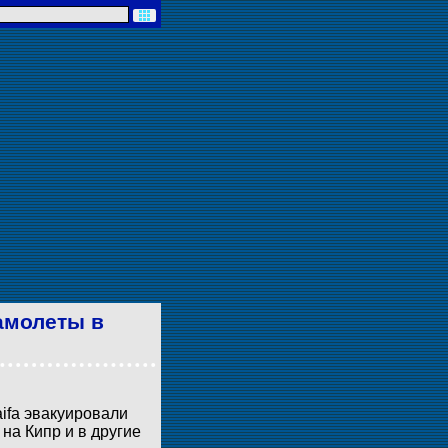
амолеты в
aifa эвакуировали
на Кипр и в другие