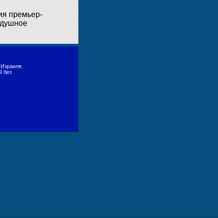
ия премьер-
здушное
 Израиля.
й без