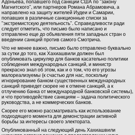
Адоньева, попавшего под санкции США по "закону
Магнитского", или партнеров Романа Абрамовича, а
направлено на защиту жителей Иудеи и Самарии,
попавших в различные санкционные списки за
"экстремистскую деятельность". Справедливости ради
следует отметить, что письмо было написано и
отправлено еще до объявления пяти западных стран о
введении санкций против самого Смотрича.
Что не менее важно, письмо было отправлено буквально
за сутки до того, как Хахиашвили должен был
опубликовать циркуляр для банков касательно политики
соблюдения международных санкций, и министр
прекрасно знал об этом, как и о том, что его угрозы
малореализуемы (к счастью для нас, поскольку
игнорирование банком существенных международных
санкций приведет скорее не к отмене санкций, а к
отлучению банка от международной банковской системы),
и что противодействие санкциям – задача политического
руководства, а не коммерческих банков.
Скорее его можно рассматривать как использование
подходящего момента для демонстрации активной
борьбы за интересы своего электората.
Опубликованный на следующий день Хахиашвили