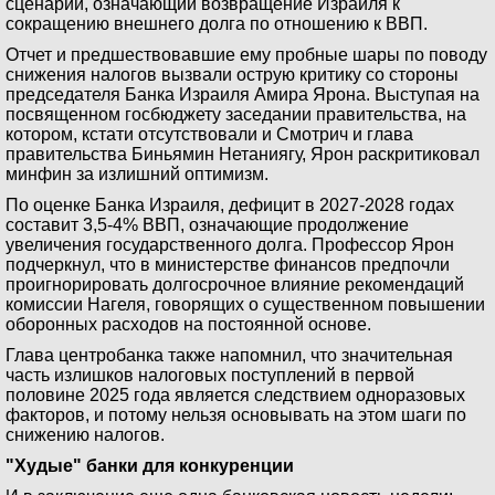
сценарий, означающий возвращение Израиля к
сокращению внешнего долга по отношению к ВВП.
Отчет и предшествовавшие ему пробные шары по поводу
снижения налогов вызвали острую критику со стороны
председателя Банка Израиля Амира Ярона. Выступая на
посвященном госбюджету заседании правительства, на
котором, кстати отсутствовали и Смотрич и глава
правительства Биньямин Нетаниягу, Ярон раскритиковал
минфин за излишний оптимизм.
По оценке Банка Израиля, дефицит в 2027-2028 годах
составит 3,5-4% ВВП, означающие продолжение
увеличения государственного долга. Профессор Ярон
подчеркнул, что в министерстве финансов предпочли
проигнорировать долгосрочное влияние рекомендаций
комиссии Нагеля, говорящих о существенном повышении
оборонных расходов на постоянной основе.
Глава центробанка также напомнил, что значительная
часть излишков налоговых поступлений в первой
половине 2025 года является следствием одноразовых
факторов, и потому нельзя основывать на этом шаги по
снижению налогов.
"Худые" банки для конкуренции