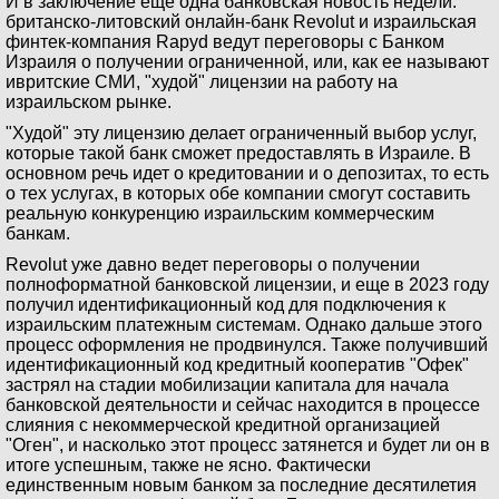
И в заключение еще одна банковская новость недели:
британско-литовский онлайн-банк Revolut и израильская
финтек-компания Rapyd ведут переговоры с Банком
Израиля о получении ограниченной, или, как ее называют
ивритские СМИ, "худой" лицензии на работу на
израильском рынке.
"Худой" эту лицензию делает ограниченный выбор услуг,
которые такой банк сможет предоставлять в Израиле. В
основном речь идет о кредитовании и о депозитах, то есть
о тех услугах, в которых обе компании смогут составить
реальную конкуренцию израильским коммерческим
банкам.
Revolut уже давно ведет переговоры о получении
полноформатной банковской лицензии, и еще в 2023 году
получил идентификационный код для подключения к
израильским платежным системам. Однако дальше этого
процесс оформления не продвинулся. Также получивший
идентификационный код кредитный кооператив "Офек"
застрял на стадии мобилизации капитала для начала
банковской деятельности и сейчас находится в процессе
слияния с некоммерческой кредитной организацией
"Оген", и насколько этот процесс затянется и будет ли он в
итоге успешным, также не ясно. Фактически
единственным новым банком за последние десятилетия