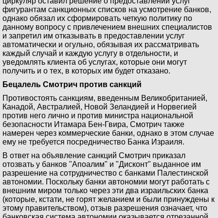
циркуляр оставил решение о предоставлении услуг
фигурантам санкционных списков на усмотрение банков,
однако обязал их сформировать четкую политику по
данному вопросу с привлечением внешних специалистов
и запретил им отказывать в предоставлении услуг
автоматически и огульно, обязывая их рассматривать
каждый случай и каждую услугу в отдельности, и
уведомлять клиента об услугах, которые они могут
получить и о тех, в которых им будет отказано.
Бецалель Смотрич против санкций
Противостоять санкциям, введенным Великобританией,
Канадой, Австралией, Новой Зеландией и Норвегией
против него лично и против министра национальной
безопасности Итамара Бен-Гвира, Смотрич также
намерен через коммерческие банки, однако в этом случае
ему не требуется посредничество Банка Израиля.
В ответ на объявление санкций Смотрич приказал
отозвать у банков "Апоалим" и "Дисконт" выданное им
разрешение на сотрудничество с банками Палестинской
автономии. Поскольку банки автономии могут работать с
внешним миром только через эти два израильских банка
(которые, кстати, не горят желанием и были принуждены к
этому правительством), отзыв разрешения означает, что
банковская система автономии оказывается отрезанной