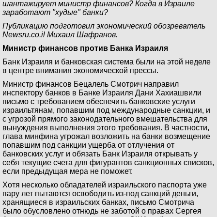
шантажирует министр финансов? Когда в Израиле
заработают "худые" банки?
Публикацию подготовил экономический обозреватель
Newsru.co.il Михаил Шафранов.
Министр финансов против Банка Израиля
Банк Израиля и банковская система были на этой неделе
в центре внимания экономической прессы.
Министр финансов Бецалель Смотрич направил
инспектору банков в Банке Израиля Дани Хахиашвили
письмо с требованием обеспечить банковские услуги
израильтянам, попавшим под международные санкции, и
с угрозой прямого законодательного вмешательства для
вынуждения выполнения этого требования. В частности,
глава минфина угрожал возложить на банки возмещение
попавшим под санкции ущерба от отлучения от
банковских услуг и обязать Банк Израиля открывать у
себя текущие счета для фигурантов санкционных списков,
если предыдущая мера не поможет.
Хотя несколько обладателей израильского паспорта уже
пару лет пытаются освободить из-под санкций деньги,
хранящиеся в израильских банках, письмо Смотрича
было обусловлено отнюдь не заботой о правах Сергея