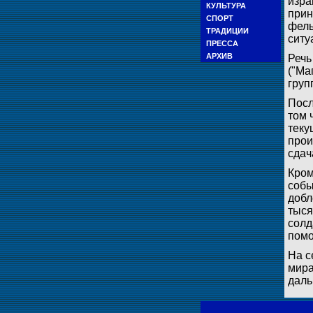
изра
КУЛЬТУРА
прин
СПОРТ
фель
ТРАДИЦИИ
ситу
ПРЕССА
АРХИВ
Речь
("Ма
груп
Посл
том 
теку
прои
сдач
Кром
собы
добл
тыся
солд
помо
На с
мира
даль