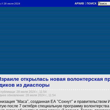
АРХИВ
ПОИСК
а
// 28 июля 2024
Израиле открылась новая волонтерская п
диков из диаспоры
публикаци: 28 июля 2024 г., 11:54
нее обновление: 28 июля 2024 г., 11:54
низация "Маса", созданная ЕА "Сохнут" и правительством 
тую после 7 октября специальную программу волонтерства