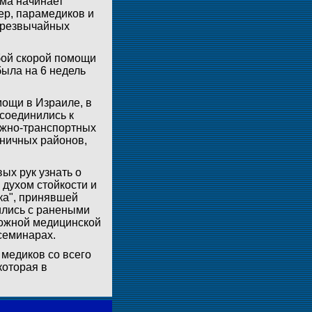
мма начинает
ер, парамедиков и
чрезвычайных
бой скорой помощи
была на 6 недель
мощи в Израиле, в
соединились к
ожно-транспортных
ничных районов,
ых рук узнать о
 духом стойкости и
ка", принявшей
тились с ранеными
ложной медицинской
семинарах.
 медиков со всего
которая в