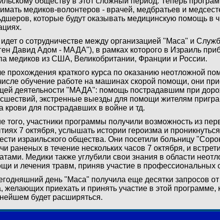
ильскому обществу в этот сложный период. Теперь програ
имать медиков-волонтеров - врачей, медбратьев и медсест
дшеров, которые будут оказывать медицинскую помощь в 
ациях.
 идет о сотрудничестве между организацией "Маса" и Служ
ген Давид Адом - МАДА"), в рамках которого в Израиль при
па медиков из США, Великобритании, Франции и России.
е прохождения краткого курса по оказанию неотложной по
числе обучение работе на машинах скорой помощи, они при
щей деятельности "МАДА": помощь пострадавшим при дор
сшествий, экстренные выезды для помощи жителям пригра
а крови для пострадавших в войне и тд.
е того, участники программы получили возможность из перв
тиях 7 октября, услышать истории героизма и проникнуться
ести израильского общества. Они посетили больницу "Соро
чи раненых в течение нескольких часов 7 октября, и встре
атами. Медики также углубили свои знания в области неот
щи и лечения травм, приняв участие в профессиональных 
егодняшний день "Маса" получила еще десятки запросов от
, желающих приехать и принять участие в этой программе, 
нейшем будет расширяться.