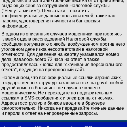
поддельные SMS и электронные письма от отправителей,
выдающих себя за сотрудников Налоговой службы
("Решут а-мисим"). Цель атаки – похитить
конфиденциальные данные пользователей, такие как
пароли, удостоверения личности и банковская
информация.
В одном из описанных случаев мошенники, притворяясь
главой отдела расследований Налоговой службы,
сообщали получателю о якобы возбужденном против него
уголовном деле из-за несоответствий в налоговой
отчетности. Для давления на жертву указывался номер
дела, давалось всего 72 часа на ответ, а также
предоставлялась кнопка для "скачивания персонального
отчета", ведущая на вредоносный сайт.
Напоминаем, что все официальные ссылки израильских
государственных структур заканчиваются на gov.il, любой
другой домен в большинстве случаев является
мошенническим. Не переходите по подозрительным
ссылкам в SMS-сообщениях и электронных письмах.
Адреса госструктур и банков вводите в браузере
самостоятельно. Никогда не передавайте личные данные
и пароли в ответ на непроверенные запросы.