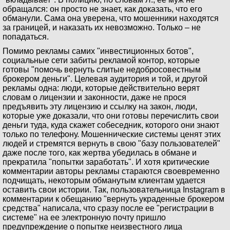
обращался: он просто не знает, как доказать, что его
обманули. Сама она уверена, что мошенники находятся
за границей, и наказать их невозможно. Только – не
попадаться.
Помимо рекламы самих "инвестиционных ботов",
социальные сети забиты рекламой контор, которые
готовы "помочь вернуть слитые недобросовестным
брокером деньги". Целевая аудитория и той, и другой
рекламы одна: люди, которые действительно верят
словам о лицензии и законности, даже не прося
предъявить эту лицензию и ссылку на закон, люди,
которые уже доказали, что они готовы перечислить свои
деньги туда, куда скажет собеседник, которого они знают
только по телефону. Мошеннические системы ценят этих
людей и стремятся вернуть в свою "базу пользователей"
даже после того, как жертва убедилась в обмане и
прекратила "попытки заработать". И хотя критические
комментарии авторы рекламы стараются своевременно
подчищать, некоторым обманутым клиентам удается
оставить свои истории. Так, пользовательница Instagram в
комментарии к обещанию "вернуть украденные брокером
средства" написала, что сразу после ее "регистрации в
системе" на ее электронную почту пришло
предупреждение о попытке неизвестного лица