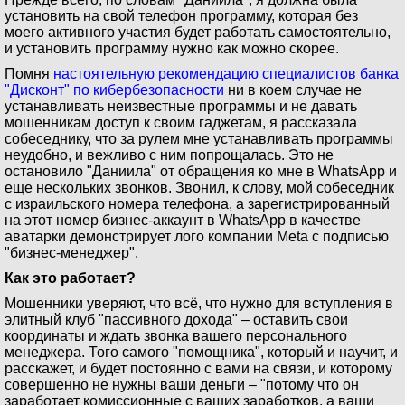
установить на свой телефон программу, которая без
моего активного участия будет работать самостоятельно,
и установить программу нужно как можно скорее.
Помня
настоятельную рекомендацию специалистов банка
"Дисконт" по кибербезопасности
ни в коем случае не
устанавливать неизвестные программы и не давать
мошенникам доступ к своим гаджетам, я рассказала
собеседнику, что за рулем мне устанавливать программы
неудобно, и вежливо с ним попрощалась. Это не
остановило "Даниила" от обращения ко мне в WhatsApp и
еще нескольких звонков. Звонил, к слову, мой собеседник
с израильского номера телефона, а зарегистрированный
на этот номер бизнес-аккаунт в WhatsApp в качестве
аватарки демонстрирует лого компании Meta с подписью
"бизнес-менеджер".
Как это работает?
Мошенники уверяют, что всё, что нужно для вступления в
элитный клуб "пассивного дохода" – оставить свои
координаты и ждать звонка вашего персонального
менеджера. Того самого "помощника", который и научит, и
расскажет, и будет постоянно с вами на связи, и которому
совершенно не нужны ваши деньги – "потому что он
заработает комиссионные с ваших заработков, а ваши