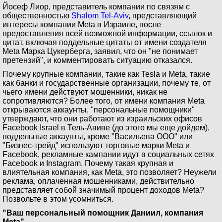
Йосеф Лиор, представитель компании по связям с
общественностью
Shalom Tel-Aviv
, представляющий
интересы компании Meta в Израиле, после
предоставления всей возможной информации, ссылок и
цитат, включая поддельные цитаты от имени создателя
Meta Марка Цукерберга, заявил, что он "не понимает
претензий", и комментировать ситуацию отказался.
Почему крупные компании, такие как Tesla и Meta, такие
как банки и государственные организации, почему те, от
чьего имени действуют мошенники, никак не
сопротивляются? Более того, от имени компания Meta
открываются аккаунты, "персональные помощники"
утверждают, что они работают из израильских офисов
Facebook Israel в Тель-Авиве (до этого мы еще дойдем),
поддельные аккаунты, кроме "Васильева ООО" или
"Бизнес-трейд" используют торговые марки Meta и
Facebook, рекламные кампании идут в социальных сетях
Facebook и Instagram. Почему такая крупная и
влиятельная компания, как Meta, это позволяет? Неужели
реклама, оплаченная мошенниками, действительно
представляет собой значимый процент доходов Meta?
Позвольте в этом усомниться.
"Ваш персональный помощник Даниил, компания
Meta"