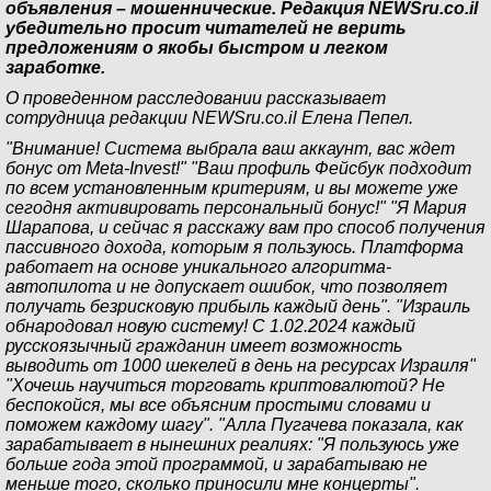
объявления – мошеннические. Редакция NEWSru.co.il
убедительно просит читателей не верить
предложениям о якобы быстром и легком
заработке.
О проведенном расследовании рассказывает
сотрудница редакции NEWSru.co.il Елена Пепел.
"Внимание! Система выбрала ваш аккаунт, вас ждет
бонус от Meta-Invest!" "Ваш профиль Фейсбук подходит
по всем установленным критериям, и вы можете уже
сегодня активировать персональный бонус!" "Я Мария
Шарапова, и сейчас я расскажу вам про способ получения
пассивного дохода, которым я пользуюсь. Платформа
работает на основе уникального алгоритма-
автопилота и не допускает ошибок, что позволяет
получать безрисковую прибыль каждый день". "Израиль
обнародовал новую систему! С 1.02.2024 каждый
русскоязычный гражданин имеет возможность
выводить от 1000 шекелей в день на ресурсах Израиля"
"Хочешь научиться торговать криптовалютой? Не
беспокойся, мы все объясним простыми словами и
поможем каждому шагу". "Алла Пугачева показала, как
зарабатывает в нынешних реалиях: "Я пользуюсь уже
больше года этой программой, и зарабатываю не
меньше того, сколько приносили мне концерты".