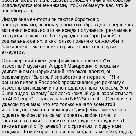
используются мошенниками, чтобы обмануть вас, чтобы
вас обокрасть.
Иногда знаменитости пытаются бороться с
преступниками, использующими их образ для совершения
мошенничества, но это не всегда получается: рекламные
аккаунты создают на базе украденных "профилей" в
социальных сетях, и как только появляются жалобы и
блокировки – мошенник открывает россыпь других
аккаунтов.
Стал жертвой таких "дипфейк-мошенничеств" и
известный музыкант Андрей Макаревич, с немалым
удивлением обнаруживший, что оказывается, он
рекламирует "быстрый заработок в интернете". "Я и
раньше видел в Facebook проскакивающую рекламу с
известными людьми и явно подложенным голосом. Это
были видео на тему "как легко каждый день зарабатывать
по 4000 евро", – рассказал он NEWSru.co.il. – Сегодня я с
ужасом понимаю, что это только начало всей этой
истории, потому что с помощью "дипфейка" уже можно
сделать любое лицо, сымитировать любой голос, и
гоняться за ними становится все труднее и труднее. Я
такое видел и с Пугачевой, и с Ургантом, и с другими
людьми. Но мне просто повезло, когда я там себя увидел,