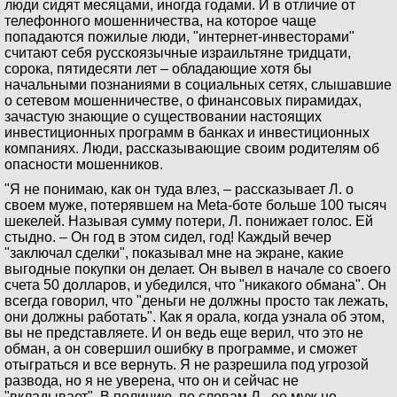
люди сидят месяцами, иногда годами. И в отличие от
телефонного мошенничества, на которое чаще
попадаются пожилые люди, "интернет-инвесторами"
считают себя русскоязычные израильтяне тридцати,
сорока, пятидесяти лет – обладающие хотя бы
начальными познаниями в социальных сетях, слышавшие
о сетевом мошенничестве, о финансовых пирамидах,
зачастую знающие о существовании настоящих
инвестиционных программ в банках и инвестиционных
компаниях. Люди, рассказывающие своим родителям об
опасности мошенников.
"Я не понимаю, как он туда влез, – рассказывает Л. о
своем муже, потерявшем на Meta-боте больше 100 тысяч
шекелей. Называя сумму потери, Л. понижает голос. Ей
стыдно. – Он год в этом сидел, год! Каждый вечер
"заключал сделки", показывал мне на экране, какие
выгодные покупки он делает. Он вывел в начале со своего
счета 50 долларов, и убедился, что "никакого обмана". Он
всегда говорил, что "деньги не должны просто так лежать,
они должны работать". Как я орала, когда узнала об этом,
вы не представляете. И он ведь еще верил, что это не
обман, а он совершил ошибку в программе, и сможет
отыграться и все вернуть. Я не разрешила под угрозой
развода, но я не уверена, что он и сейчас не
"вкладывает". В полицию, по словам Л., ее муж не