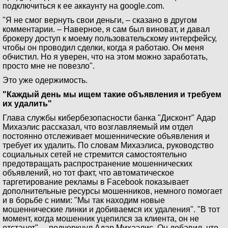
подключиться к ее аккаунту на google.com.
"Я не смог вернуть свои деньги, – сказано в другом
комментарии. – Наверное, я сам был виноват, и давал
брокеру доступ к моему пользовательскому интерфейсу,
чтобы он проводил сделки, когда я работаю. Он меня
обчистил. Но я уверен, что на этом можно заработать,
просто мне не повезло".
Это уже одержимость.
"Каждый день мы ищем такие объявления и требуем
их удалить"
Глава службы кибербезопасности банка "Дисконт" Адар
Михаэлис рассказал, что возглавляемый им отдел
постоянно отслеживает мошеннические объявления и
требует их удалить. По словам Михаэлиса, руководство
социальных сетей не стремится самостоятельно
предотвращать распространение мошеннических
объявлений, но тот факт, что автоматическое
таргетирование рекламы в Facebook показывает
дополнительные ресурсы мошенников, немного помогает
и в борьбе с ними: "Мы так находим новые
мошеннические линки и добиваемся их удаления". "В тот
момент, когда мошенник уцепился за клиента, он не
отстанет", – подчеркнул Адар Михаэлис. Он добавил, что