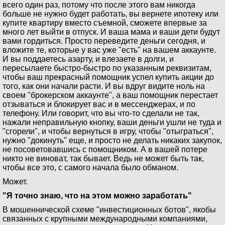
всего один раз, потому что после этого вам никогда
больше не нужно будет работать, вы вернете ипотеку или
купите квартиру вместо съемной, сможете впервые за
много лет выйти в отпуск. И ваша мама и ваши дети будут
вами гордиться. Просто переведите деньги сегодня, и
вложите те, которые у вас уже "есть" на вашем аккаунте.
И вы поддаетесь азарту, и влезаете в долги, и
пересылаете быстро-быстро по указанным реквизитам,
чтобы ваш прекрасный помощник успел купить акции до
того, как они начали расти. И вы вдруг видите ноль на
своем "брокерском аккаунте", а ваш помощник перестает
отзываться и блокирует вас и в мессенджерах, и по
телефону. Или говорит, что вы что-то сделали не так,
нажали неправильную кнопку, ваши деньги ушли не туда и
"сгорели", и чтобы вернуться в игру, чтобы "отыграться",
нужно "докинуть" еще, и просто не делать никаких закупок,
не посоветовавшись с помощником. А в вашей потере
никто не виноват, так бывает. Ведь не может быть так,
чтобы все это, с самого начала было обманом.
Может.
"Я точно знаю, что на этом можно заработать"
В мошеннической схеме "инвестиционных ботов", якобы
связанных с крупными международными компаниями,