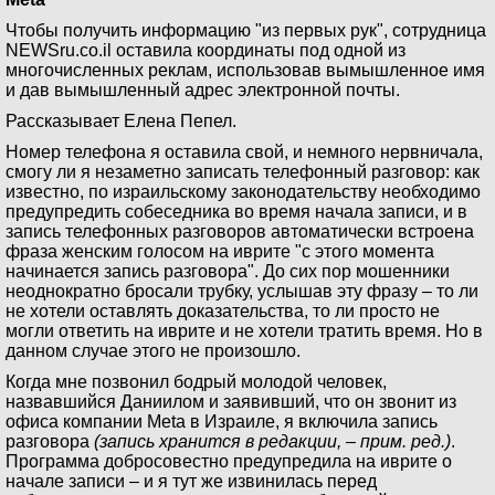
Чтобы получить информацию "из первых рук", сотрудница
NEWSru.co.il оставила координаты под одной из
многочисленных реклам, использовав вымышленное имя
и дав вымышленный адрес электронной почты.
Рассказывает Елена Пепел.
Номер телефона я оставила свой, и немного нервничала,
смогу ли я незаметно записать телефонный разговор: как
известно, по израильскому законодательству необходимо
предупредить собеседника во время начала записи, и в
запись телефонных разговоров автоматически встроена
фраза женским голосом на иврите "с этого момента
начинается запись разговора". До сих пор мошенники
неоднократно бросали трубку, услышав эту фразу – то ли
не хотели оставлять доказательства, то ли просто не
могли ответить на иврите и не хотели тратить время. Но в
данном случае этого не произошло.
Когда мне позвонил бодрый молодой человек,
назвавшийся Даниилом и заявивший, что он звонит из
офиса компании Meta в Израиле, я включила запись
разговора
(запись хранится в редакции, – прим. ред.)
.
Программа добросовестно предупредила на иврите о
начале записи – и я тут же извинилась перед