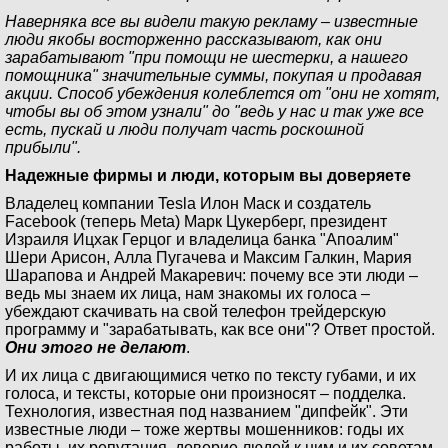
Наверняка все вы видели такую рекламу – известные
люди якобы восторженно рассказывают, как они
зарабатывают "при помощи не шестерки, а нашего
помощника" значительные суммы, покупая и продавая
акции. Способ убеждения колеблется от "они не хотят,
чтобы вы об этом узнали" до "ведь у нас и так уже все
есть, пускай и люди получат часть роскошной
прибыли".
Надежные фирмы и люди, которым вы доверяете
Владелец компании Tesla Илон Маск и создатель
Facebook (теперь Meta) Марк Цукерберг, президент
Израиля Ицхак Герцог и владелица банка "Апоалим"
Шери Арисон, Алла Пугачева и Максим Галкин, Мария
Шарапова и Андрей Макаревич: почему все эти люди –
ведь мы знаем их лица, нам знакомы их голоса –
убеждают скачивать на свой телефон трейдерскую
программу и "зарабатывать, как все они"? Ответ простой.
Они этого не делают
.
И их лица с двигающимися четко по тексту губами, и их
голоса, и тексты, которые они произносят – подделка.
Технология, известная под названием "дипфейк". Эти
известные люди – тоже жертвы мошенников: годы их
работы, их репутация, доверие людей к ним и их советам