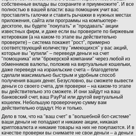
собственные вклады вы сохраните и приумножите". И все
полностью в вашей власти: ваш помощник учит вас
проставлять галочки и ставить рычажки в нужных местах
приложения, сайта или программы на компьютере-
десктопе, вы будете "покупать" и "продавать" акции
известных фирм, и даже если вы проверите по биржевым
котировкам (а на каком-то этапе вы действительно
проверите) – система покажет "рост", примерно
соответствующий количеству "имеющихся" у вас акций,
которые вы "купили" – переведя деньги на счет
"помощника" или "брокерской компании" через любой из
обменников валюты, положив на виртуальные кошельки,
даже переведя на израильские счета – благодетели
сделали максимально быстрым и удобным способ
получения ваших денег. Безусловно, вы сможете вывести
деньги со своего счета, для проверки – на каком-то этапе
вы действительно это сможете. И они зайдут на ваш
банковский счет, ваш PayPal или другой виртуальный
кошелек. Небольшую проверочную сумму вам
действительно отдадут. Но и только.
Дело в том, что на "ваш счет" в "волшебной бот-системе"
ваши деньги не попадают и никакие акции, никакая
криптовалюта и никакие товары на них не покупаются. И в
качестве проверки вы снимаете не свои деньги – а деньги