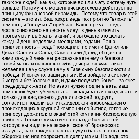
таких же людей, как вы, которые вошли в эту систему чуть
раньше. Потому что мошенническая схема действует по
принципу финансовой пирамиды. Потому что товар в этой
системе – это вы. Ваш азарт, ведь так приятно "вложить"
немного, и "получить" прибыль. Ваше время – ведь
достаточно всего на десять минут в день включить
программу и выбрать "акции", и вы будете это делать
каждый день неделями, месяцами, годами. Ваша
привязанность – ведь "помощник" по имени Данил или
Дима, Олег или Саша, Самсон или Давид общается с
вами каждый день, вы рассказываете ему о болезни
своей мамы и выпавшем зубе дочери, он участливо
желает вашему служащему в Газе сыну безопасности и
победы. И конечно, ваши деньги. Вы войдете в систему
быстро и безболезненно, и даже получите бонус – за счет
предыдущих жертв. Но азарт нужно подпитывать, ваш
помощник будет убеждать вас вкладывать и вкладывать, и
только для вас, своего друга или своей подруги,
согласится поделиться инсайдерской информацией о
происходящих в крупной компании событиях, которые
принесут держателям акций этой компании баснословную
прибыль. Только сумма нужна гораздо больше той,
которую вы видите на экране "своего" брокерского
аккаунта, вам придется взять ссуду в банке, снять свои
сбережения или попросить в долг у мамы. Но ведь это