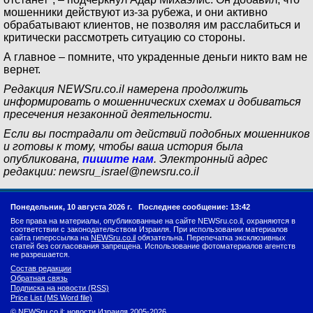
мошенники действуют из-за рубежа, и они активно
обрабатывают клиентов, не позволяя им расслабиться и
критически рассмотреть ситуацию со стороны.
А главное – помните, что украденные деньги никто вам не
вернет.
Редакция NEWSru.co.il намерена продолжить
информировать о мошеннических схемах и добиваться
пресечения незаконной деятельности.
Если вы пострадали от действий подобных мошенников
и готовы к тому, чтобы ваша история была
опубликована,
пишите нам
. Электронный адрес
редакции:
newsru_israel@newsru.co.il
Понедельник, 10 августа 2026 г.
Последнее сообщение: 13:42
Все права на материалы, опубликованные на сайте NEWSru.co.il, охраняются в
соответствии с законодательством Израиля. При использовании материалов
сайта гиперссылка на
NEWSru.co.il
обязательна. Перепечатка эксклюзивных
статей без согласования запрещена. Использование фотоматериалов агентств
не разрешается.
Состав редакции
Обратная связь
Подписка на новости (RSS)
Price List (MS Word file)
© NEWSru.co.il: новости Израиля 2005-2026