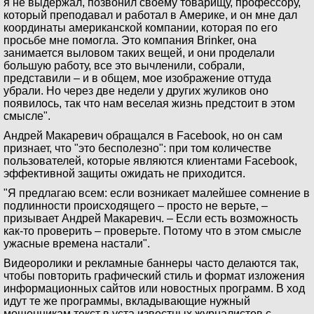
я не выдержал, позвонил своему товарищу, профессору,
который преподавал и работал в Америке, и он мне дал
координаты американской компании, которая по его
просьбе мне помогла. Это компания Brinker, она
занимается выловом таких вещей, и они проделали
большую работу, все это вычленили, собрали,
представили – и в общем, мое изображение оттуда
убрали. Но через две недели у других жуликов оно
появилось, так что нам веселая жизнь предстоит в этом
смысле".
Андрей Макаревич обращался в Facebook, но он сам
признает, что "это бесполезно": при том количестве
пользователей, которые являются клиентами Facebook,
эффективной защиты ожидать не приходится.
"Я предлагаю всем: если возникает малейшее сомнение в
подлинности происходящего – просто не верьте, –
призывает Андрей Макаревич. – Если есть возможность
как-то проверить – проверьте. Потому что в этом смысле
ужасные времена настали".
Видеоролики и рекламные баннеры часто делаются так,
чтобы повторить графический стиль и формат изложения
информационных сайтов или новостных программ. В ход
идут те же программы, вкладывающие нужный
мошенникам текст в уста известных журналистов с