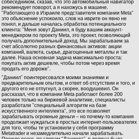
собеседником, сказав, что это автомобильный навигатор
рекомендует поворот, а я нахожусь в машине.
"Работающего в Израиле представителя компании Meta"
это объяснение успокоило, слов на иврите он явно не
понял, и дальше началась обработка потенциального
клиента: "Меня зовут Даниил, я буду вашим аккаунт-
менеджером по проекту Meta, это проект, позволяющий
получать дополнительный доход. Мы зарабатываем за
счет абсолютно разных финансовых активов: акции
компаний, валюта, сырье, драгоценные металлы и так
далее. Наша основная задача максимально проста:
покупать актив дешевле, чтобы потом через время
продать его дороже".
"Даниил" поинтересовался моими знаниями и
предварительным опытом, и ответ об отсутствии и того, и
другого его не отпугнул, а скорее, воодушевил. Он
рассказал, что в компании Meta работают более 200
человек только на биржевой аналитике, специалисты
разработали "специальный алгоритм на базе
искусственного интеллекта", это все позволяет
зарабатывать огромные деньги – но почему-то компания
продолжает нуждаться в простых интернет-пользователях
для того, чтобы те установили у себя программу
Metatrader и незамедлительно начали зарабатывать.
Прежде всего, по словам "Даниила", я должна была