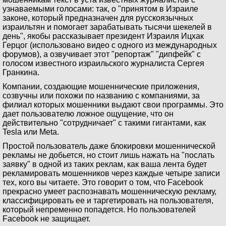
узнаваемыми голосами: так, о "принятом в Израиле
законе, который предназначен для русскоязычных
израильтян и помогает зарабатывать тысячи шекелей в
день", якобы рассказывает президент Израиля Ицхак
Герцог (использовано видео с одного из международных
форумов), а озвучивает этот "репортаж" "дипфейк" с
голосом известного израильского журналиста Сергея
Гранкина.
Компании, создающие мошеннические приложения,
созвучны или похожи по названию с компаниями, за
филиал которых мошенники выдают свои программы. Это
дает пользователю ложное ощущение, что он
действительно "сотрудничает" с такими гигантами, как
Tesla или Meta.
Простой пользователь даже блокировки мошеннической
рекламы не добьется, но стоит лишь нажать на "послать
заявку" в одной из таких реклам, как ваша лента будет
рекламировать мошенников через каждые четыре записи
тех, кого вы читаете. Это говорит о том, что Facebook
прекрасно умеет распознавать мошенническую рекламу,
классифицировать ее и таргетировать на пользователя,
который непременно попадется. Но пользователей
Facebook не защищает.