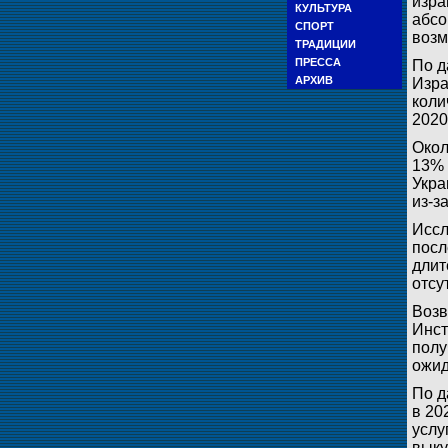
изра
КУЛЬТУРА
абсо
СПОРТ
возм
ТРАДИЦИИ
ПРЕССА
По д
АРХИВ
Изра
коли
2020
Окол
13% 
Укра
из-з
Иссл
посл
длит
отсу
Возв
Инст
полу
ожид
По д
в 20
услу
выку