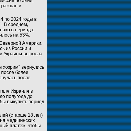
миссия по алие,
граждан и
4 по 2024 годы в
". В среднем,
нако в период с
илось на 53%.
 Северной Америки,
сь из России и
 и Украины выросла
м хозрим" вернулись
ь после более
рнулась после
теля Израиля в
до полугода до
обы выкупить период
ей (старше 18 лет)
ния медицинских
ьный платеж, чтобы