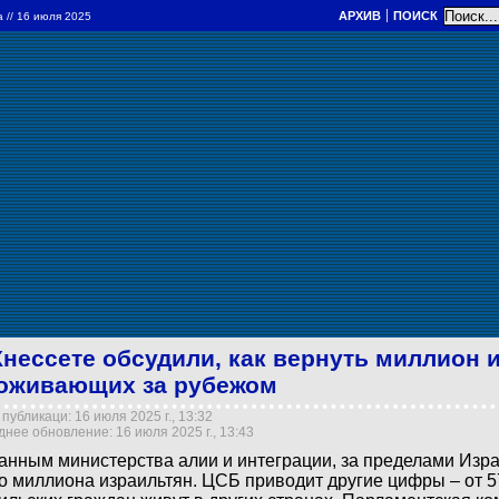
АРХИВ
ПОИСК
а
// 16 июля 2025
Кнессете обсудили, как вернуть миллион 
оживающих за рубежом
публикаци: 16 июля 2025 г., 13:32
нее обновление: 16 июля 2025 г., 13:43
анным министерства алии и интеграции, за пределами Изр
о миллиона израильтян. ЦСБ приводит другие цифры – от 5