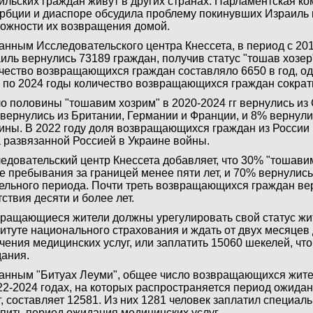
ильских граждан живут в других странах. Парламентская ко
рбции и диаспоре обсудила проблему покинувших Израиль 
ожности их возвращения домой.
анным Исследовательского центра Кнессета, в период с 201
иль вернулись 73189 граждан, получив статус "тошав хозер
чество возвращающихся граждан составляло 6650 в год, од
 по 2024 годы количество возвращающихся граждан сократ
о половины "тошавим хозрим" в 2020-2024 гг вернулись из
вернулись из Британии, Германии и Франции, и 8% вернули
ины. В 2022 году доля возвращающихся граждан из России
а развязанной Россией в Украине войны.
едовательский центр Кнессета добавляет, что 30% "тошави
е пребывания за границей менее пяти лет, и 70% вернулис
ельного периода. Почти треть возвращающихся граждан ве
тствия десяти и более лет.
ращающиеся жители должны урегулировать свой статус жи
итуте национального страхования и ждать от двух месяцев 
чения медицинских услуг, или заплатить 15060 шекелей, чт
ания.
анным "Битуах Леуми", общее число возвращающихся жител
22-2024 годах, на которых распространяется период ожида
г, составляет 12581. Из них 1281 человек заплатил специал
пить период ожидания медицинских услуг.