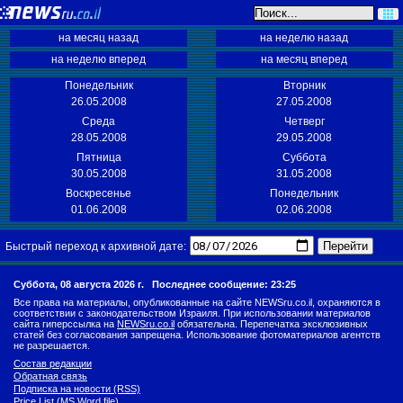
на месяц назад
на неделю назад
на неделю вперед
на месяц вперед
Понедельник
Вторник
26.05.2008
27.05.2008
Среда
Четверг
28.05.2008
29.05.2008
Пятница
Суббота
30.05.2008
31.05.2008
Воскресенье
Понедельник
01.06.2008
02.06.2008
Перейти
Быстрый переход к архивной дате:
Суббота, 08 августа 2026 г.
Последнее сообщение: 23:25
Все права на материалы, опубликованные на сайте NEWSru.co.il, охраняются в
соответствии с законодательством Израиля. При использовании материалов
сайта гиперссылка на
NEWSru.co.il
обязательна. Перепечатка эксклюзивных
статей без согласования запрещена. Использование фотоматериалов агентств
не разрешается.
Состав редакции
Обратная связь
Подписка на новости (RSS)
Price List (MS Word file)