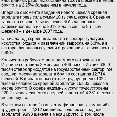
иностранных рабочих) составила 10.078 шекелей в месяц
брутто, на 2,25% больше чем в начале года.
Впервые с момента введения нового шекеля средняя
зарплата превысила сумму 10 тысяч шекелей. Средняя
зарплата свыше 9 тысяч шекелей была впервые
зафиксирована в июне 2012 года, а свыше 8 тысяч
шекелей – в декабре 2007 года.
С начала года средняя зарплата в секторе культуры,
искусства, отдыха и развлечений выросла на 6,8%, а в
секторе финансовых услуг и страхования – снизилась на
5,85%.
Количество рабочих ставок наемного сотрудника в
Израиле составило 3 миллиона 406 тысяч. Из них 636,9
тысяч ставок приходятся на государственный сектор, где
средняя месячная зарплата брутто составила 12.714
шекелей. В финансовом секторе трудоустроены 102,4
тысячи человек со средней зарплатой 16.883 шекеля в
месяц брутто. В сфере надомных услуг трудоустроены
220,2 тысяч человек со средней зарплатой 4.381 шекель в
месяц брутто.
В частном секторе (за вычетом финансовых компаний)
трудоустроены 2,212 миллиона человек со средней
зарплатой 9.993 шекеля в месяц брутто. В том числе