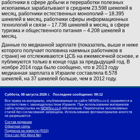
работники в сфере добычи и переработки полезных
ископаемых зарабатывают в среднем 23.598 шекелей в
месяц, работники естественных монополий – 18.395
шекелей в месяц, работники сферы информационных
технологий и связи – 17.736 шекелей в месяц, в сфере
туризма и общественного питания – 4.208 шекелей в
месяц.
Данные по медианной зарплате (показатель, выше и ниже
которого получает половина наемных работников в
стране) не отслеживаются ЦСБ на ежемесячной основе, и
публикуются только в конце года за предыдущий год. В
ноябре 2014 года было сообщено, что в 2013 году
медианная зарплата в Израиле составляла 6.578
шекелей, на 37 шекелей больше, чем в 2012 году.
Суббота, 08 августа 2026 г.
Последнее сообщение: 09:12
Все права на материалы, опубликованные на сайте NEWSru.co.il, охраняются в
соответствии с законодательством Израиля. При использовании материалов
сайта гиперссылка на
NEWSru.co.il
обязательна. Перепечатка эксклюзивных
статей без согласования запрещена. Использование фотоматериалов агентств
не разрешается.
Состав редакции
Обратная связь
Подписка на новости (RSS)
Price List (MS Word file)